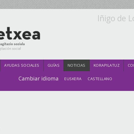
Iñigo de L
AYUDAS SOCIALES
GUÍAS
NOTICIAS
KORAPILATUZ
CO
Cambiar idioma
EUSKERA
CASTELLANO
3