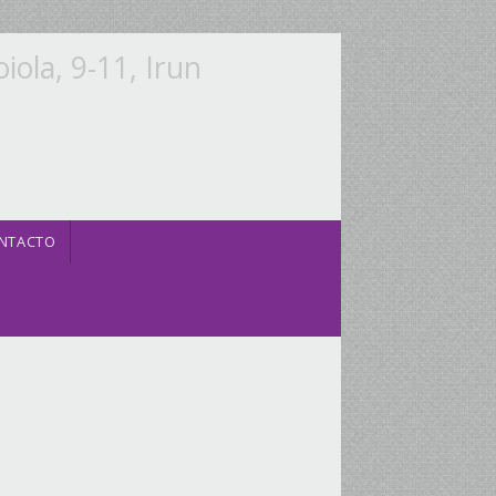
oiola, 9-11, Irun
NTACTO