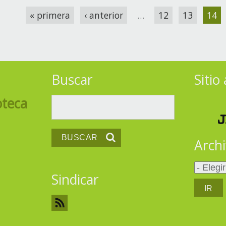
« primera
‹ anterior
…
12
13
14
Buscar
Sitio
teca
Buscar
Arch
Sindicar