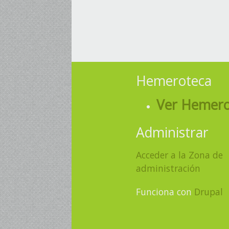
Páginas
Hemeroteca
Ver Hemero
Administrar
Acceder a la Zona de
administración
Funciona con
Drupal